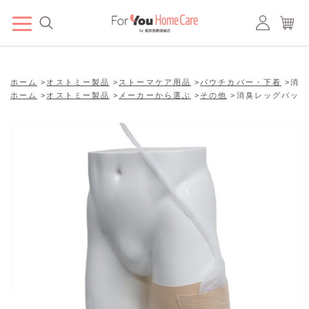
ホーム
>
オストミー製品
>
ストーマケア用品
>
パウチカバー・下着
>
消臭
ホーム
>
オストミー製品
>
メーカーから選ぶ
>
その他
>
消臭レッグバッグ