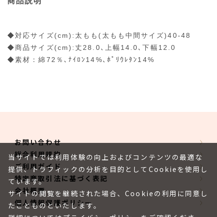
商品説明
◆対応サイズ(cm):太もも(太もも中間サイズ)40-48
◆商品サイズ(cm):丈28.0､上幅14.0､下幅12.0
◆素材：綿72％､ﾅｲﾛﾝ14%､ﾎﾟﾘｳﾚﾀﾝ14%
お問い合わせ
総合利用規約
当サイトでは利用体験の向上およびコンテンツの最適な
ご利用ガイド
提供、トラフィックの分析を目的としてCookieを使用し
特定商取引法に基づく表記
ています。
会社概要
サイトの閲覧を継続された場合、Cookieの利用に同意し
個人情報保護ポリシー
たことものといたします。