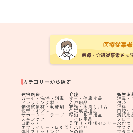
カテゴリーから探す
在宅医療
介護
衛生消
ガーゼ・洗浄・消毒
食事・健康食品
消毒・
ドレッシング材・
入浴用品
包帯
創傷被覆材・剥離剤
衣類・床周り用品
綿棒
包帯・ギプス
住宅環境用品
口腔ケ
サポーター・テープ
移動・歩行用品
清拭用
スキンケア
トイレ用品
グロー
口腔ケア
見守り・徘徊センサー
おむつ
ネブライザー・吸引器
リハビリ
マスク
弾性ストッキング
その他
マタニ