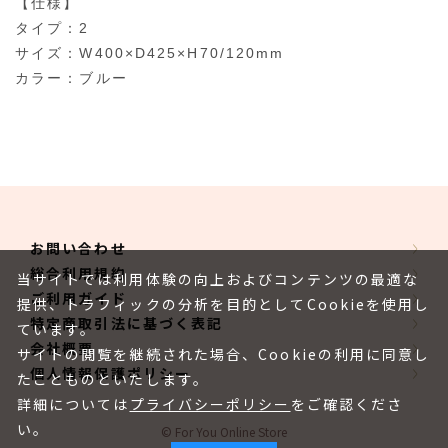
【仕様】
タイプ：2
サイズ：W400×D425×H70/120mm
カラー：ブルー
お問い合わせ
総合利用規約
当サイトでは利用体験の向上およびコンテンツの最適な
ご利用ガイド
提供、トラフィックの分析を目的としてCookieを使用し
特定商取引法に基づく表記
ています。
会社概要
サイトの閲覧を継続された場合、Cookieの利用に同意し
個人情報保護ポリシー
たことものといたします。
詳細については
プライバシーポリシー
をご確認くださ
い。
© For You Online Store