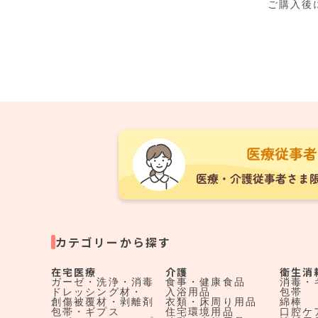
ご購入後
カテゴリーから探す
在宅医療
介護
衛生消
ガーゼ・洗浄・消毒
食事・健康食品
消毒・
ドレッシング材・
入浴用品
包帯
創傷被覆材・剥離剤
衣類・床周り用品
綿棒
包帯・ギプス
住宅環境用品
口腔ケ