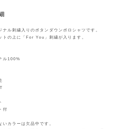
細
ジナル刺繍入りのボタンダウンポロシャツです。
ットの上に「For You」刺繍が入ります。
ル100%
乾
T
ト
ト付
ないカラーは欠品中です。