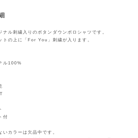
細
ジナル刺繍入りのボタンダウンポロシャツです。
ットの上に「For You」刺繍が入ります。
ル100%
乾
T
ト
ト付
ないカラーは欠品中です。