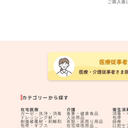
ご購入後
カテゴリーから探す
在宅医療
介護
衛生消
ガーゼ・洗浄・消毒
食事・健康食品
消毒・
ドレッシング材・
入浴用品
包帯
創傷被覆材・剥離剤
衣類・床周り用品
綿棒
包帯・ギプス
住宅環境用品
口腔ケ