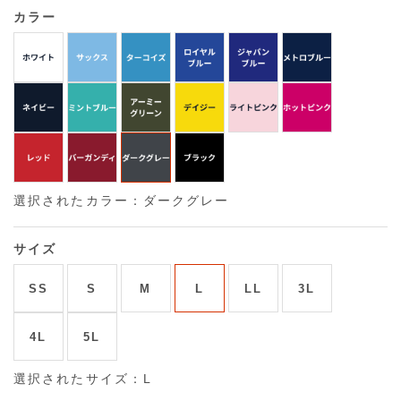
カラー
選択されたカラー：ダークグレー
サイズ
SS
S
M
L
LL
3L
4L
5L
選択されたサイズ：L