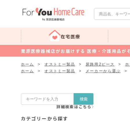
在宅医療
栗原医療器械店がお届けする 医療・介護用品が
ホーム
>
オストミー製品
>
尿路用2ピース
>
ホ
ホーム
>
オストミー製品
>
メーカーから選ぶ
>
検索
詳細検索はこちら
カテゴリーから探す