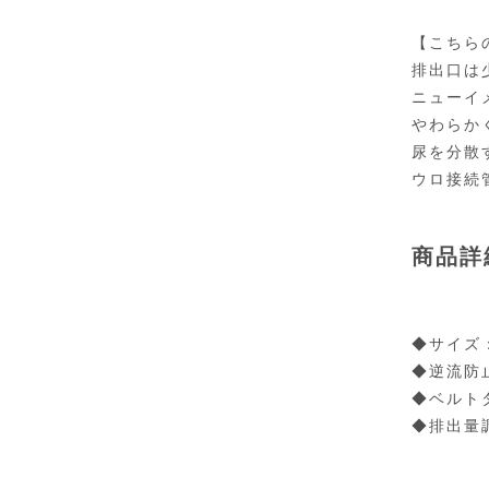
【こちら
排出口は
ニューイ
やわらか
尿を分散
ウロ接続
商品詳
◆サイズ：
◆逆流防
◆ベルト
◆排出量