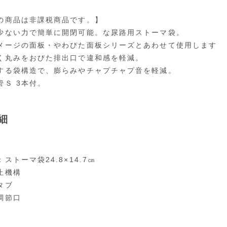
の商品は非課税商品です。】
少ない力で簡単に開閉可能。な尿路用ストーマ袋。
メージの面板・やわぴた面板シリーズとあわせて使用します
く丸みをおびた排出口で違和感を軽減。
する袋構造で、膨らみやチャプチャプ音を軽減。
管Ｓ 3本付。
細
ストーマ袋24.8×14.7㎝
止機構
タブ
調節口