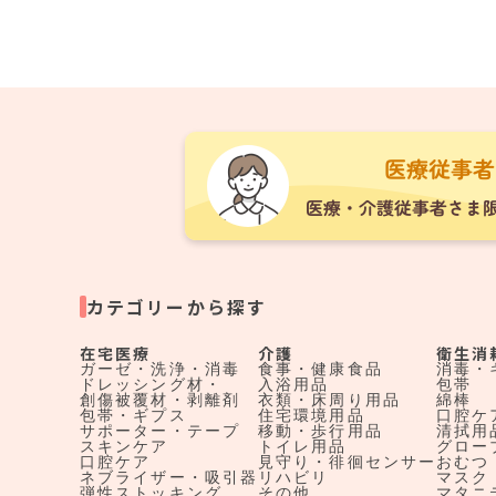
カテゴリーから探す
在宅医療
介護
衛生消
ガーゼ・洗浄・消毒
食事・健康食品
消毒・
ドレッシング材・
入浴用品
包帯
創傷被覆材・剥離剤
衣類・床周り用品
綿棒
包帯・ギプス
住宅環境用品
口腔ケ
サポーター・テープ
移動・歩行用品
清拭用
スキンケア
トイレ用品
グロー
口腔ケア
見守り・徘徊センサー
おむつ
ネブライザー・吸引器
リハビリ
マスク
弾性ストッキング
その他
マタニ