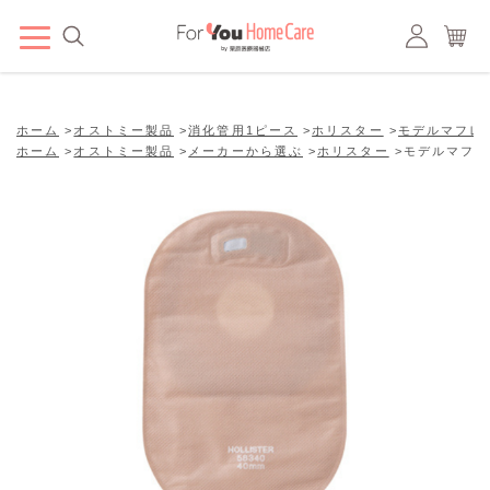
ホーム
>
オストミー製品
>
消化管用1ピース
>
ホリスター
>
モデルマフレ
ホーム
>
オストミー製品
>
メーカーから選ぶ
>
ホリスター
>
モデルマフレ