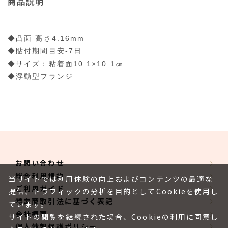
商品説明
◆凸面 高さ4.16mm
◆貼付期間目安-7日
◆サイズ：粘着面10.1×10.1㎝
◆浮動型フランジ
お問い合わせ
総合利用規約
当サイトでは利用体験の向上およびコンテンツの最適な
ご利用ガイド
提供、トラフィックの分析を目的としてCookieを使用し
特定商取引法に基づく表記
ています。
会社概要
サイトの閲覧を継続された場合、Cookieの利用に同意し
個人情報保護ポリシー