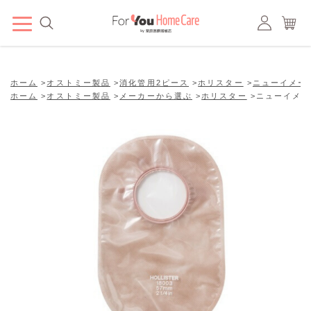
ホーム
>
オストミー製品
>
消化管用2ピース
>
ホリスター
>
ニューイメー
ホーム
>
オストミー製品
>
メーカーから選ぶ
>
ホリスター
>
ニューイメー