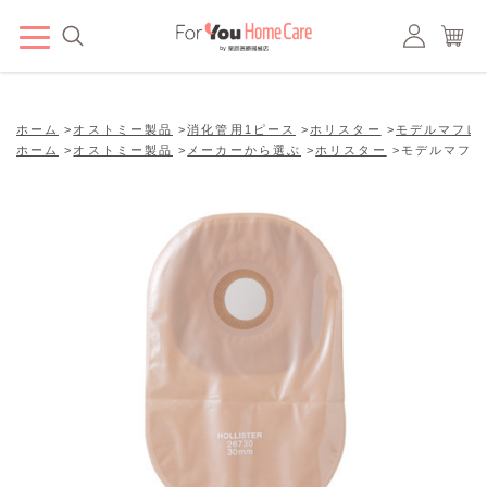
ホーム
>
オストミー製品
>
消化管用1ピース
>
ホリスター
>
モデルマフレ
ホーム
>
オストミー製品
>
メーカーから選ぶ
>
ホリスター
>
モデルマフレ