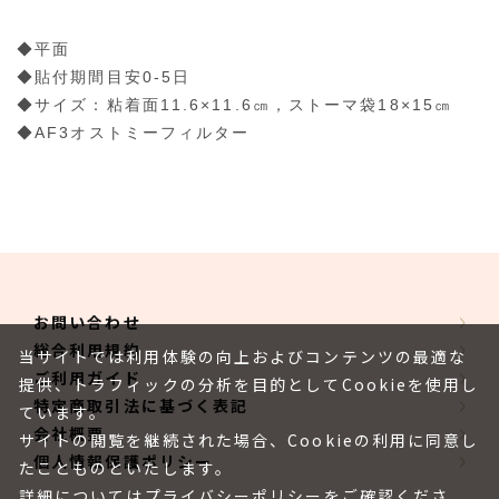
◆平面
◆貼付期間目安0-5日
◆サイズ：粘着面11.6×11.6㎝，ストーマ袋18×15㎝
◆AF3オストミーフィルター
お問い合わせ
総合利用規約
当サイトでは利用体験の向上およびコンテンツの最適な
ご利用ガイド
提供、トラフィックの分析を目的としてCookieを使用し
特定商取引法に基づく表記
ています。
会社概要
サイトの閲覧を継続された場合、Cookieの利用に同意し
個人情報保護ポリシー
たことものといたします。
詳細については
プライバシーポリシー
をご確認くださ