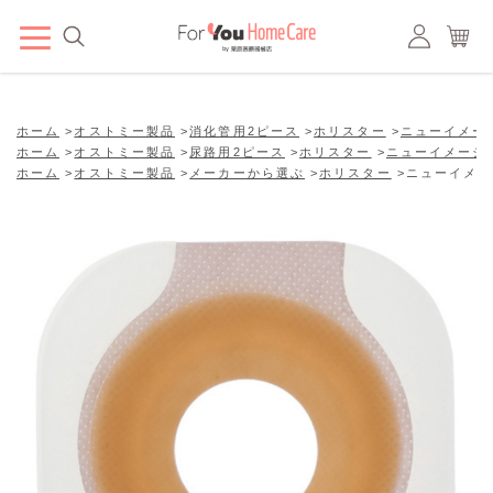
ホーム
>
オストミー製品
>
消化管用2ピース
>
ホリスター
>
ニューイメー
ホーム
>
オストミー製品
>
尿路用2ピース
>
ホリスター
>
ニューイメージ
ホーム
>
オストミー製品
>
メーカーから選ぶ
>
ホリスター
>
ニューイメー