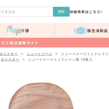
検索
詳細検索はこちら
介護
衛生消耗品
そろう総合通販サイト
ホリスター
>
ニューイメージ
>
ニューイメージミニドレイン肌
ホリスター
>
ニューイメージミニドレイン肌 10枚入