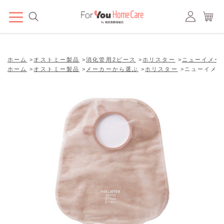
ホーム
>
オストミー製品
>
消化管用2ピース
>
ホリスター
>
ニューイメー
ホーム
>
オストミー製品
>
メーカーから選ぶ
>
ホリスター
>
ニューイメー