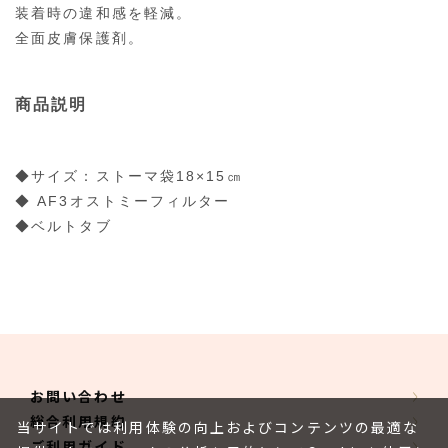
装着時の違和感を軽減。
全面皮膚保護剤。
商品説明
◆サイズ：ストーマ袋18×15㎝
◆ AF3オストミーフィルター
◆ベルトタブ
お問い合わせ
総合利用規約
当サイトでは利用体験の向上およびコンテンツの最適な
ご利用ガイド