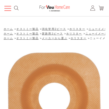
ホーム
>
オストミー製品
>
消化管用2ピース
>
ホリスター
>
ニューイメー
ホーム
>
オストミー製品
>
尿路用2ピース
>
ホリスター
>
ニューイメージ
ホーム
>
オストミー製品
>
メーカーから選ぶ
>
ホリスター
>
ニューイメージ