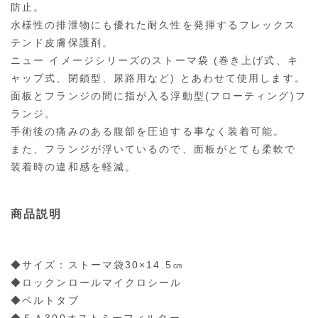
防止。
水様性の排泄物にも優れた耐久性を発揮するフレックス
テンド皮膚保護剤。
ニュー イメージシリーズのストーマ袋 (巻き上げ式、キ
ャップ式、閉鎖型、尿路用など) とあわせて使用します。
面板とフランジの間に指が入る浮動型(フローティング)フ
ランジ。
手術後の痛みのある腹部を圧迫する事なく装着可能。
また、フランジが浮いているので、面板がとても柔軟で
装着時の違和感を軽減。
商品説明
◆サイズ：ストーマ袋30×14.5㎝
◆ロックンロールマイクロシール
◆ベルトタブ