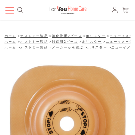
ホーム
>
オストミー製品
>
消化管用2ピース
>
ホリスター
>
ニューイメー
ホーム
>
オストミー製品
>
尿路用2ピース
>
ホリスター
>
ニューイメージ
ホーム
>
オストミー製品
>
メーカーから選ぶ
>
ホリスター
>
ニューイメー