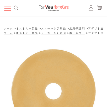
ホーム
>
オストミー製品
>
ストーマケア用品
>
皮膚保護剤
>
アダプト皮膚
ホーム
>
オストミー製品
>
メーカーから選ぶ
>
ホリスター
>
アダプト皮膚