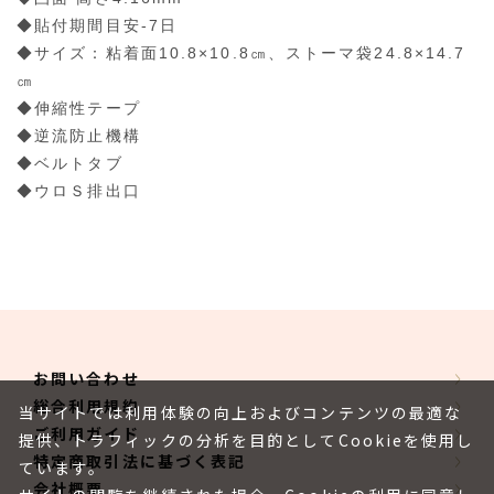
◆貼付期間目安-7日
◆サイズ：粘着面10.8×10.8㎝、ストーマ袋24.8×14.7
㎝
◆伸縮性テープ
◆逆流防止機構
◆ベルトタブ
◆ウロＳ排出口
お問い合わせ
総合利用規約
当サイトでは利用体験の向上およびコンテンツの最適な
ご利用ガイド
提供、トラフィックの分析を目的としてCookieを使用し
特定商取引法に基づく表記
ています。
会社概要