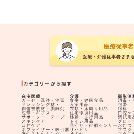
カテゴリーから探す
在宅医療
介護
衛生消
ガーゼ・洗浄・消毒
食事・健康食品
消毒・
ドレッシング材・
入浴用品
包帯
創傷被覆材・剥離剤
衣類・床周り用品
綿棒
包帯・ギプス
住宅環境用品
口腔ケ
サポーター・テープ
移動・歩行用品
清拭用
スキンケア
トイレ用品
グロー
口腔ケア
見守り・徘徊センサー
おむつ
ネブライザー・吸引器
リハビリ
マスク
弾性ストッキング
その他
マタニ