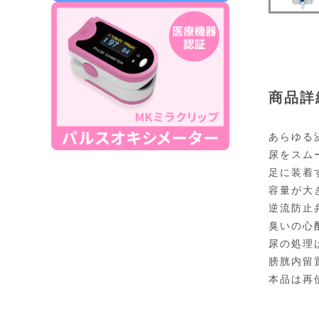
商品詳
あらゆる
尿をスム
足に装着
容量が大
逆流防止
臭いの心
尿の処理
膀胱内留
本品は再