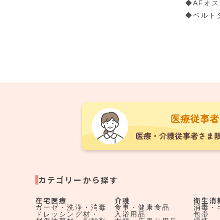
◆AFオ
◆ベルト
カテゴリーから探す
在宅医療
介護
衛生消
ガーゼ・洗浄・消毒
食事・健康食品
消毒・
ドレッシング材・
入浴用品
包帯