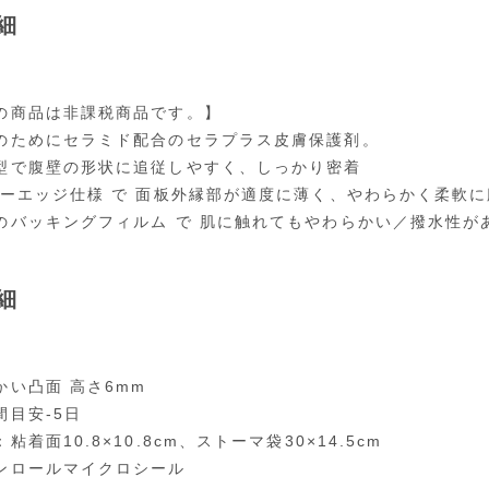
細
の商品は非課税商品です。】
のためにセラミド配合のセラプラス皮膚保護剤。
型で腹壁の形状に追従しやすく、しっかり密着
パーエッジ仕様 で 面板外縁部が適度に薄く、やわらかく柔軟
のバッキングフィルム で 肌に触れてもやわらかい／撥水性が
細
かい凸面 高さ6mm
間目安-5日
粘着面10.8×10.8cm、ストーマ袋30×14.5cm
ンロールマイクロシール