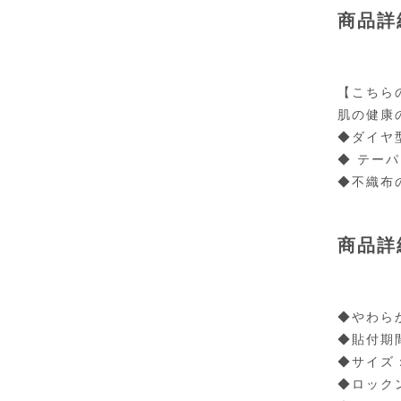
商品詳
【こちら
肌の健康
◆ダイヤ
◆ テー
◆不織布
商品詳
◆やわら
◆貼付期
◆サイズ：
◆ロック