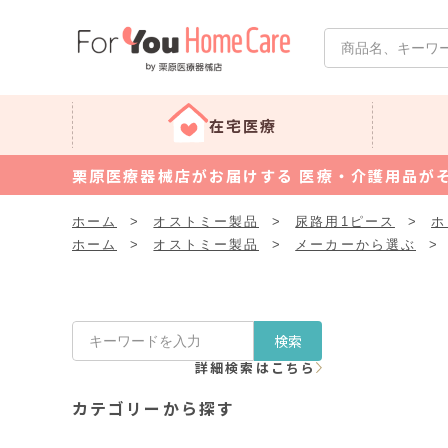
在宅医療
栗原医療器械店がお届けする 医療・介護用品が
ホーム
>
オストミー製品
>
尿路用1ピース
>
ホ
ホーム
>
オストミー製品
>
メーカーから選ぶ
>
検索
詳細検索はこちら
カテゴリーから探す