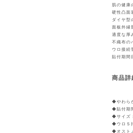
肌の健康
硬性凸面
ダイヤ型
面板外縁
適度な厚
不織布の
ウロ接続
貼付期間
商品詳
◆やわら
◆貼付期
◆サイズ：
◆ウロＳ
◆オスト