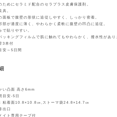
のためにセラミド配合のセラプラス皮膚保護剤。
装具。
の面板で腹壁の形状に追従しやすく、しっかり密着。
部部が適度に薄く、やわらかく柔軟に腹壁の凹凸に追従。
みで貼りやすい。
パッキングフィルムで肌に触れてもやわらかく、撥水性があり
菅3本付
目安～5日間
細
かい凸面 高さ6mm
間目安-5日
粘着面10.8×10.8㎝,ストーマ袋24.8×14.7㎝
排出口
メイト専用テープ付