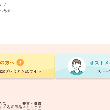
タブ
止機構
耗品
美容・健康
キズ処置用品
スキンケア