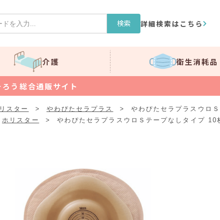
検索
詳細検索はこちら
介護
衛生消耗品
そろう総合通販サイト
リスター
>
やわぴたセラプラス
>
やわぴたセラプラスウロＳ
ホリスター
>
やわぴたセラプラスウロＳテープなしタイプ 10