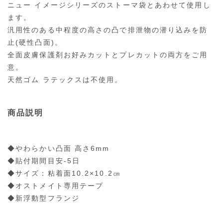
ニュー イメージシリーズのストーマ袋とあわせて使用し
ます。
汎用性のある中程度の高さの凸で排泄物の潜り込みを防
止(硬性凸面)。
全面皮膚保護剤お好みカットとプレカットの両方をご用
意。
天然ゴム ラテックスは不使用。
商品説明
◆やわらかい凸面 高さ6mm
◆貼付期間目安-5日
◆サイズ：粘着面10.2×10.2㎝
◆オストメイト専用テープ
◆新浮動型フランジ