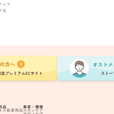
テープ
プ式
耗品
美容・健康
キズ処置用品
スキンケア
ボディケア