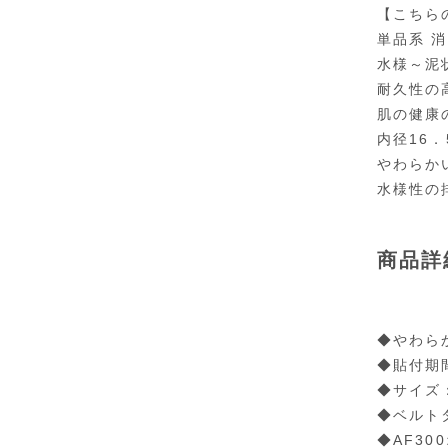
【こちら
単品系 
水様～泥
耐久性の
肌の健康
内径16
やわらか
水様性の
商品詳
◆やわら
◆貼付期
◆サイズ：
◆ベルト
◆AF3