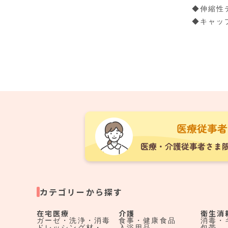
◆伸縮性
◆キャッ
カテゴリーから探す
在宅医療
介護
衛生消
ガーゼ・洗浄・消毒
食事・健康食品
消毒・
ドレッシング材・
入浴用品
包帯