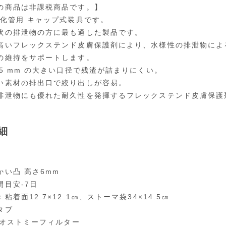
の商品は非課税商品です。】
消化管用 キャップ式装具です。
状の排泄物の方に最も適した製品です。
高いフレックステンド皮膚保護剤により、水様性の排泄物によ
の維持をサポートします。
．5 mm の大きい口径で残渣が詰まりにくい。
い素材の排出口で絞り出しが容易。
排泄物にも優れた耐久性を発揮するフレックステンド皮膚保護
細
かい凸 高さ6mm
間目安-7日
粘着面12.7×12.1㎝、ストーマ袋34×14.5㎝
タブ
00オストミーフィルター