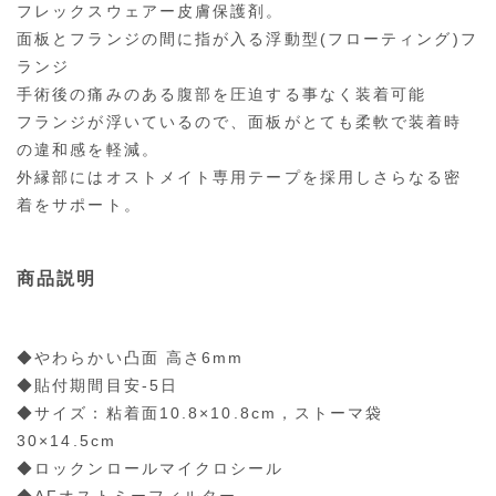
フレックスウェアー皮膚保護剤。
面板とフランジの間に指が入る浮動型(フローティング)フ
ランジ
手術後の痛みのある腹部を圧迫する事なく装着可能
フランジが浮いているので、面板がとても柔軟で装着時
の違和感を軽減。
外縁部にはオストメイト専用テープを採用しさらなる密
着をサポート。
商品説明
◆やわらかい凸面 高さ6mm
◆貼付期間目安-5日
◆サイズ：粘着面10.8×10.8cm，ストーマ袋
30×14.5cm
◆ロックンロールマイクロシール