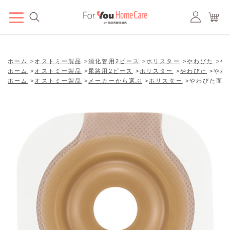
ホーム
>
オストミー製品
>
消化管用2ピース
>
ホリスター
>
やわぴた
>
や
ホーム
>
オストミー製品
>
尿路用2ピース
>
ホリスター
>
やわぴた
>
やわ
ホーム
>
オストミー製品
>
メーカーから選ぶ
>
ホリスター
>
やわぴた面板