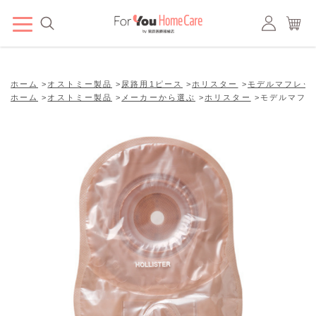
ホーム
>
オストミー製品
>
尿路用1ピース
>
ホリスター
>
モデルマフレッ
ホーム
>
オストミー製品
>
メーカーから選ぶ
>
ホリスター
>
モデルマフレ