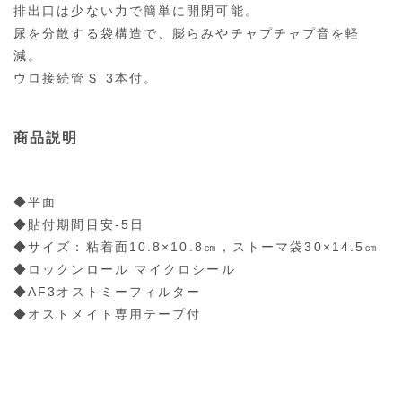
排出口は少ない力で簡単に開閉可能。
尿を分散する袋構造で、膨らみやチャプチャプ音を軽
減。
ウロ接続管Ｓ 3本付。
商品説明
◆平面
◆貼付期間目安-5日
◆サイズ：粘着面10.8×10.8㎝，ストーマ袋30×14.5㎝
◆ロックンロール マイクロシール
◆AF3オストミーフィルター
◆オストメイト専用テープ付