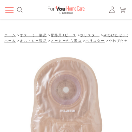
ホーム
>
オストミー製品
>
尿路用1ピース
>
ホリスター
>
やわぴたセラプ
ホーム
>
オストミー製品
>
メーカーから選ぶ
>
ホリスター
>
やわぴたセラ