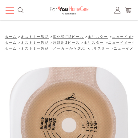
ホーム
>
オストミー製品
>
消化管用2ピース
>
ホリスター
>
ニューイメー
ホーム
>
オストミー製品
>
尿路用2ピース
>
ホリスター
>
ニューイメージ
ホーム
>
オストミー製品
>
メーカーから選ぶ
>
ホリスター
>
ニューイメー