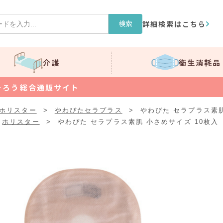
検索
詳細検索はこちら
介護
衛生消耗品
そろう総合通販サイト
ホリスター
>
やわぴたセラプラス
>
やわぴた セラプラス素肌
ホリスター
>
やわぴた セラプラス素肌 小さめサイズ 10枚入