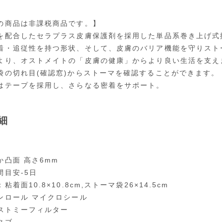
の商品は非課税商品です。】
を配合したセラプラス皮膚保護剤を採用した単品系巻き上げ式
着・追従性を持つ形状、そして、皮膚のバリア機能を守りスト
より、オストメイトの「皮膚の健康」からより良い生活を支え
袋の切れ目(確認窓)からストーマを確認することができます。
はテープを採用し、さらなる密着をサポート。
細
か凸面 高さ6mm
間目安-5日
粘着面10.8×10.8cm,ストーマ袋26×14.5cm
ンロール マイクロシール
オストミーフィルター