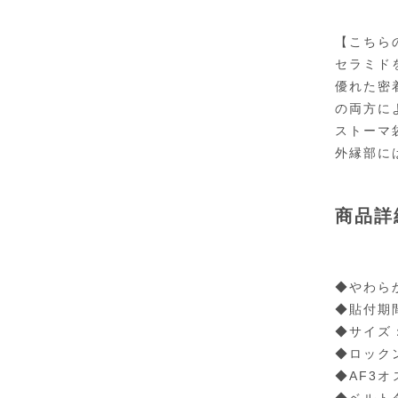
【こちら
セラミド
優れた密
の両方に
ストーマ
外縁部に
商品詳
◆やわら
◆貼付期
◆サイズ：
◆ロック
◆AF3