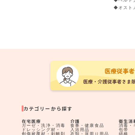
◆ベルト
◆オスト
カテゴリーから探す
在宅医療
介護
衛生消
ガーゼ・洗浄・消毒
食事・健康食品
消毒・
ドレッシング材・
入浴用品
包帯
創傷被覆材・剥離剤
衣類・床周り用品
綿棒