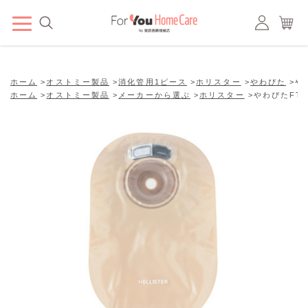
ホーム
>
オストミー製品
>
消化管用1ピース
>
ホリスター
>
やわぴた
>
や
ホーム
>
オストミー製品
>
メーカーから選ぶ
>
ホリスター
>
やわぴたFT 