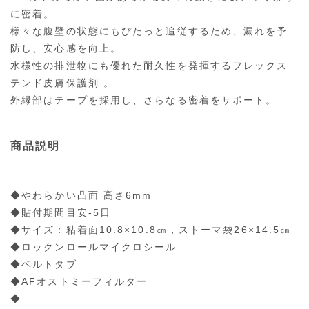
に密着。
様々な腹壁の状態にもぴたっと追従するため、漏れを予
防し、安心感を向上。
水様性の排泄物にも優れた耐久性を発揮するフレックス
テンド皮膚保護剤 。
外縁部はテープを採用し、さらなる密着をサポート。
商品説明
◆やわらかい凸面 高さ6mm
◆貼付期間目安-5日
◆サイズ：粘着面10.8×10.8㎝，ストーマ袋26×14.5㎝
◆ロックンロールマイクロシール
◆ベルトタブ
◆AFオストミーフィルター
◆