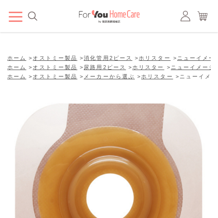
ホーム
>
オストミー製品
>
消化管用2ピース
>
ホリスター
>
ニューイメー
ホーム
>
オストミー製品
>
尿路用2ピース
>
ホリスター
>
ニューイメージ
ホーム
>
オストミー製品
>
メーカーから選ぶ
>
ホリスター
>
ニューイメー