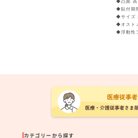
◆凸面 高
◆貼付期
◆サイズ：
◆オスト
◆浮動性
カテゴリーから探す