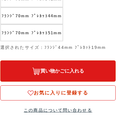
ﾌﾗﾝｼﾞ70mm ﾌﾟﾚｶｯﾄ44mm
ﾌﾗﾝｼﾞ70mm ﾌﾟﾚｶｯﾄ51mm
選択されたサイズ：ﾌﾗﾝｼﾞ44mm ﾌﾟﾚｶｯﾄ19mm
買い物かごに入れる
お気に入りに登録する
この商品について問い合わせる