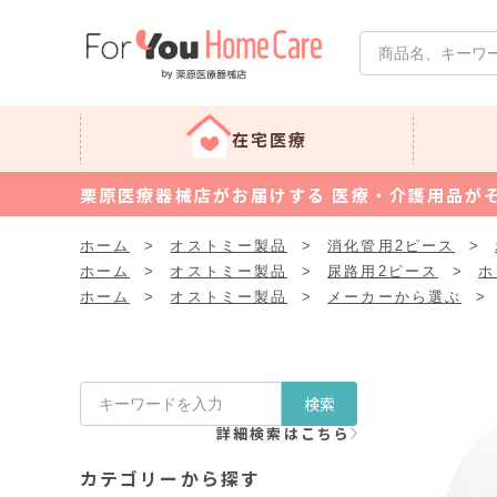
在宅医療
栗原医療器械店がお届けする 医療・介護用品が
ホーム
>
オストミー製品
>
消化管用2ピース
>
ホーム
>
オストミー製品
>
尿路用2ピース
>
ホ
ホーム
>
オストミー製品
>
メーカーから選ぶ
>
検索
詳細検索はこちら
カテゴリーから探す