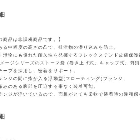
細
の商品は非課税商品です。】
ある中程度の高さの凸で、排泄物の潜り込みを防止。
排泄物にも優れた耐久性を発揮するフレックステンド皮膚保護
イメージシリーズのストーマ袋 (巻き上げ式、キャップ式、閉鎖
テープを採用し、密着をサポート。
ランジの間に指が入る浮動型(フローティング)フランジ。
痛みのある腹部を圧迫する事なく装着可能。
ランジが浮いているので、面板がとても柔軟で装着時の違和感
細