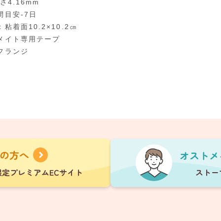
さ4.16mm
間目安-7日
粘着面10.2×10.2㎝
メイト専用テープ
フランジ