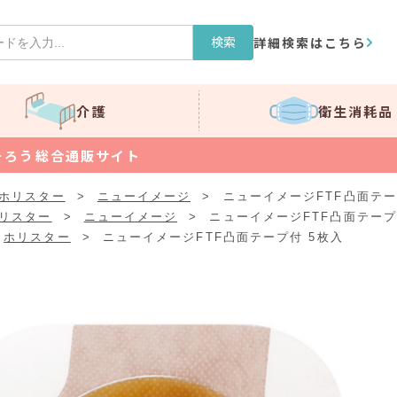
検索
詳細検索はこちら
介護
衛生消耗品
そろう総合通販サイト
ホリスター
>
ニューイメージ
>
ニューイメージFTF凸面テー
リスター
>
ニューイメージ
>
ニューイメージFTF凸面テープ
ホリスター
>
ニューイメージFTF凸面テープ付 5枚入