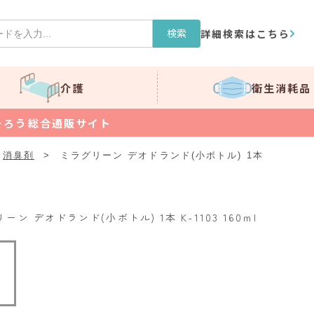
検索
詳細検索はこちら
介護
衛生消耗品
そろう総合通販サイト
消臭剤
>
ミラグリーン デオドランド(小ボトル) 1本