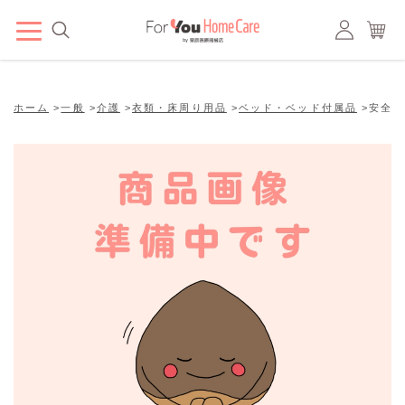
ホーム
>
一般
>
介護
>
衣類・床周り用品
>
ベッド・ベッド付属品
>
安全ベ