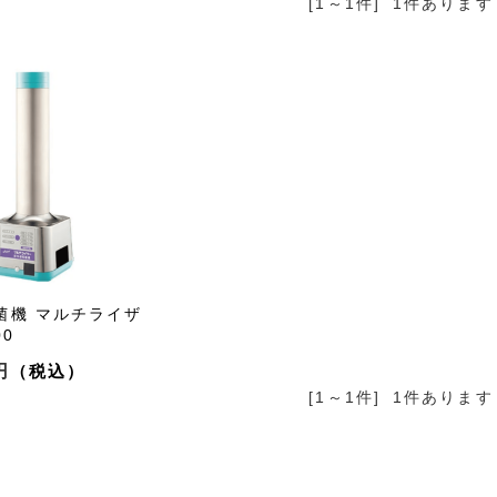
[1～1件]
1
件あります
菌機 マルチライザ
00
円
[1～1件]
1
件あります