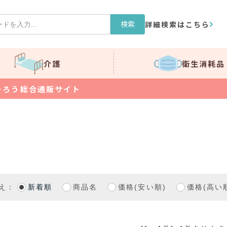
検索
詳細検索はこちら
介護
衛生消耗品
そろう総合通販サイト
え：
新着順
商品名
価格(安い順)
価格(高い