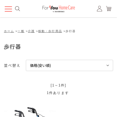
ホーム
>
一般
>
介護
>
移動・歩行用品
>
歩行器
歩行器
並べ替え
[1～1件]
1
件あります