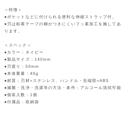
＜特徴＞
●ポケットなどに付けられる便利な伸縮ストラップ付。
●刃は粘着テープの糊がつきにくいフッ素加工を施してあ
ります。
＜スペック＞
●カラー：ネイビー
●製品サイズ：140mm
●刃渡り：50mm
●本体重量：40g
●材質：刃材=ステンレス、ハンドル・先端部=ABS
●滅菌・洗浄・洗濯等の方法・条件：アルコール清拭可能
●個装入数：1個
●付属品：収納袋