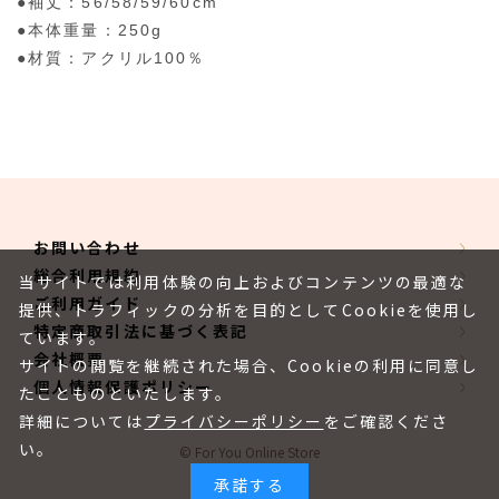
●袖丈：56/58/59/60cm
●本体重量：250g
●材質：アクリル100％
お問い合わせ
総合利用規約
当サイトでは利用体験の向上およびコンテンツの最適な
ご利用ガイド
提供、トラフィックの分析を目的としてCookieを使用し
特定商取引法に基づく表記
ています。
会社概要
サイトの閲覧を継続された場合、Cookieの利用に同意し
個人情報保護ポリシー
たことものといたします。
詳細については
プライバシーポリシー
をご確認くださ
い。
© For You Online Store
承諾する