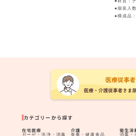
●材質：ナ
●個装入
●構成品
カテゴリーから探す
在宅医療
介護
衛生消
ガーゼ・洗浄・消毒
食事・健康食品
消毒・