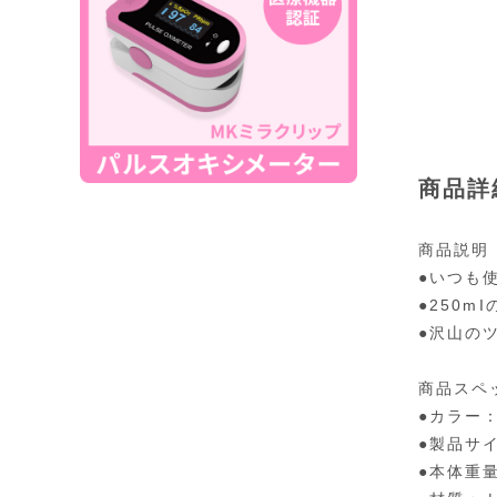
商品詳
商品説明
●いつも
●250
●沢山の
商品スペ
●カラー
●製品サイ
●本体重量