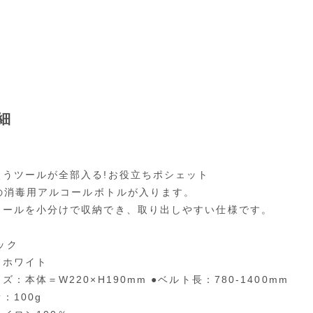
細
使うツールが全部入る!お役立ちポシェット
mIの消毒用アルコールボトルが入ります。
ツールを小分けで収納でき、取り出しやすい仕様です。
ック
：ホワイト
ズ：本体＝W220×H190mm ●ベルト長：780-1400mm
：100g