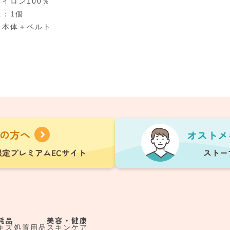
イロン100％
数：1個
：本体＋ベルト
耗品
美容・健康
キズ処置用品
スキンケア