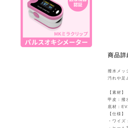
商品詳
撥水メッ
汚れや足
【素材】
甲皮：撥
底材：E
【仕様】
・ワイズ