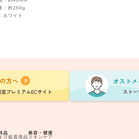
高：約40mm
：約250g
：ホワイト
耗品
美容・健康
キズ処置用品
スキンケア