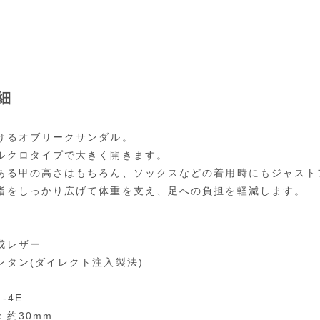
細
けるオブリークサンダル。
ルクロタイプで大きく開きます。
ある甲の高さはもちろん、ソックスなどの着用時にもジャスト
指をしっかり広げて体重を支え、足への負担を軽減します。
成レザー
レタン(ダイレクト注入製法)
-4E
：約30mm