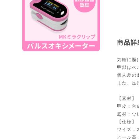
商品詳
気軽に履
甲部はベ
個人差の
また、足
【素材】
甲皮：合
底材：ウ
【仕様】
ワイズ：2
ヒール高