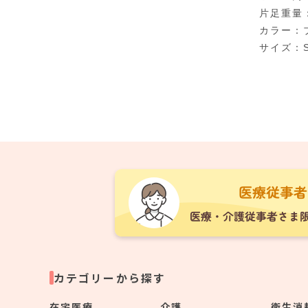
片足重量：
カラー：
サイズ：SS(
カテゴリーから探す
在宅医療
介護
衛生消