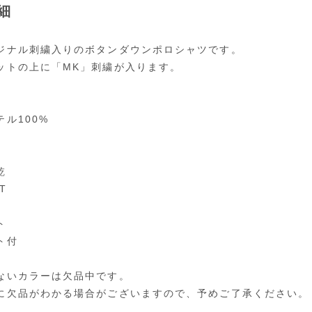
細
ジナル刺繍入りのボタンダウンポロシャツです。
ットの上に「MK」刺繍が入ります。
ル100%
乾
T
ト
ト付
ないカラーは欠品中です。
に欠品がわかる場合がございますので、予めご了承ください。