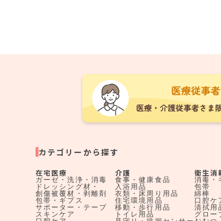
カテゴリーから探す
在宅医療
介護
衛生消
ガーゼ・洗浄・消毒
食事・健康食品
消毒・
ドレッシング材・
入浴用品
包帯
創傷被覆材・剥離剤
衣類・床周り用品
綿棒
包帯・ギプス
住宅環境用品
口腔ケ
サポーター・テープ
移動・歩行用品
清拭用
スキンケア
トイレ用品
グロー