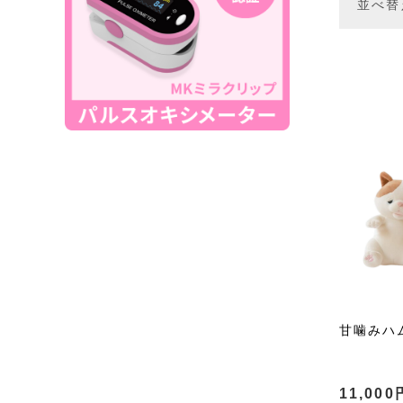
並べ替
甘噛みハ
11,000