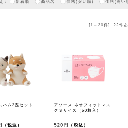
え：
新着順
商品名
価格(安い順)
価格(高い
[1～20件]
22
件
ムハム2匹セット
アソース ネオフィットマス
クＳサイズ（50枚入）
円
520円