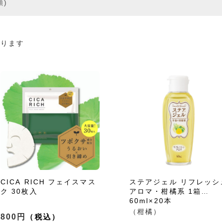
順)
あります
CICA RICH フェイスマス
ステアジェル リフレッシ
ク 30枚入
アロマ・柑橘系 1箱
60ml×20本
（柑橘）
800円