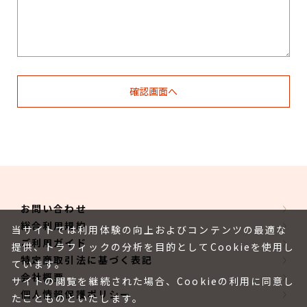
お問い合わせ
総合利用規約
当サイトでは利用体験の向上およびコンテンツの最適な
ご利用ガイド
提供、トラフィックの分析を目的としてCookieを使用し
特定商取引法に基づく表記
ています。
会社概要
サイトの閲覧を継続された場合、Cookieの利用に同意し
個人情報保護ポリシー
たことものといたします。