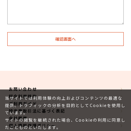
お問い合わせ
総合利用規約
当サイトでは利用体験の向上およびコンテンツの最適な
ご利用ガイド
提供、トラフィックの分析を目的としてCookieを使用し
特定商取引法に基づく表記
ています。
会社概要
サイトの閲覧を継続された場合、Cookieの利用に同意し
個人情報保護ポリシー
たことものといたします。