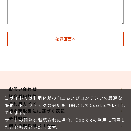
お問い合わせ
総合利用規約
当サイトでは利用体験の向上およびコンテンツの最適な
ご利用ガイド
提供、トラフィックの分析を目的としてCookieを使用し
特定商取引法に基づく表記
ています。
会社概要
サイトの閲覧を継続された場合、Cookieの利用に同意し
個人情報保護ポリシー
たことものといたします。