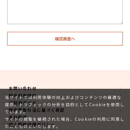
お問い合わせ
総合利用規約
当サイトでは利用体験の向上およびコンテンツの最適な
ご利用ガイド
提供、トラフィックの分析を目的としてCookieを使用し
特定商取引法に基づく表記
ています。
会社概要
サイトの閲覧を継続された場合、Cookieの利用に同意し
個人情報保護ポリシー
たことものといたします。