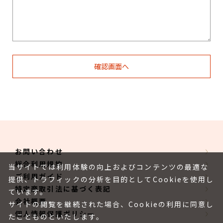
お問い合わせ
総合利用規約
当サイトでは利用体験の向上およびコンテンツの最適な
ご利用ガイド
提供、トラフィックの分析を目的としてCookieを使用し
特定商取引法に基づく表記
ています。
会社概要
サイトの閲覧を継続された場合、Cookieの利用に同意し
個人情報保護ポリシー
たことものといたします。