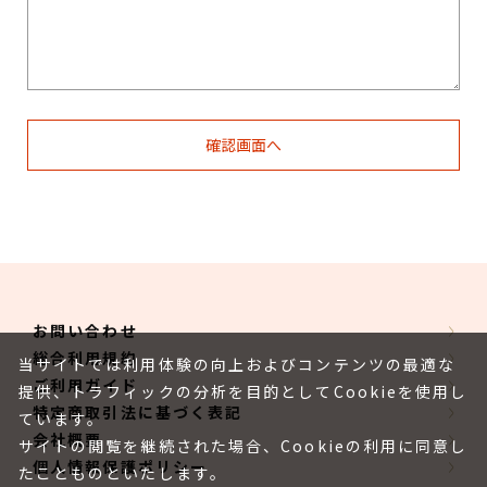
お問い合わせ
総合利用規約
当サイトでは利用体験の向上およびコンテンツの最適な
ご利用ガイド
提供、トラフィックの分析を目的としてCookieを使用し
特定商取引法に基づく表記
ています。
会社概要
サイトの閲覧を継続された場合、Cookieの利用に同意し
個人情報保護ポリシー
たことものといたします。