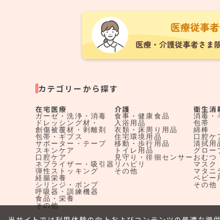
カテゴリーから探す
在宅医療
介護
衛生消
ガーゼ・洗浄・消毒
食事・健康食品
消毒・
ドレッシング材・
入浴用品
包帯
創傷被覆材・剥離剤
衣類・床周り用品
綿棒
包帯・ギプス
住宅環境用品
口腔ケ
サポーター・テープ
移動・歩行用品
清拭用
スキンケア
トイレ用品
グロー
口腔ケア
見守り・徘徊センサー
おむつ
ネブライザー・吸引器
リハビリ
マスク
弾性ストッキング
その他
マタニ
経腸栄養
ベビー
シリンジ・ポンプ
その他
呼吸器・訓練機器
食品・栄養
その他
当サイトでは利用体験の向上およびコンテンツの最適な提供