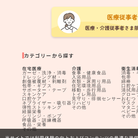
カテゴリーから探す
在宅医療
介護
衛生消
ガーゼ・洗浄・消毒
食事・健康食品
消毒・
ドレッシング材・
入浴用品
包帯
創傷被覆材・剥離剤
衣類・床周り用品
綿棒
包帯・ギプス
住宅環境用品
口腔ケ
サポーター・テープ
移動・歩行用品
清拭用
スキンケア
トイレ用品
グロー
口腔ケア
見守り・徘徊センサー
おむつ
ネブライザー・吸引器
リハビリ
マスク
弾性ストッキング
その他
マタニ
経腸栄養
ベビー
シリンジ・ポンプ
その他
呼吸器・訓練機器
食品・栄養
その他
当サイトでは利用体験の向上およびコンテンツの最適な提供