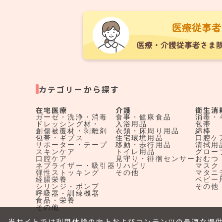
カテゴリーから探す
在宅医療
介護
衛生消
ガーゼ・洗浄・消毒
食事・健康食品
消毒・
ドレッシング材・
入浴用品
包帯
創傷被覆材・剥離剤
衣類・床周り用品
綿棒
包帯・ギプス
住宅環境用品
口腔ケ
サポーター・テープ
移動・歩行用品
清拭用
スキンケア
トイレ用品
グロー
口腔ケア
見守り・徘徊センサー
おむつ
ネブライザー・吸引器
リハビリ
マスク
弾性ストッキング
その他
マタニ
経腸栄養
ベビー
シリンジ・ポンプ
その他
呼吸器・訓練機器
食品・栄養
その他
当サイトでは利用体験の向上およびコンテンツの最適な提供