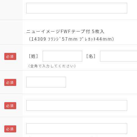
ニューイメージFWFテープ付 5枚入
（14309 ﾌﾗﾝｼﾞ57mm ﾌﾟﾚｶｯﾄ44mm）
［姓］
［名］
（全角で入力してください）